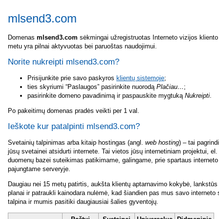
mlsend3.com
Domenas
mlsend3.com
sėkmingai užregistruotas Interneto vizijos kliento 
metu yra pilnai aktyvuotas bei paruoštas naudojimui.
Norite nukreipti mlsend3.com?
Prisijunkite prie savo paskyros
klientų sistemoje
;
ties skyriumi “Paslaugos” pasirinkite nuorodą
Plačiau…
;
pasirinkite domeno pavadinimą ir paspauskite mygtuką
Nukreipti
.
Po pakeitimų domenas pradės veikti per 1 val.
Ieškote kur patalpinti mlsend3.com?
Svetainių talpinimas arba kitaip hostingas (angl.
web hosting
) – tai pagrin
jūsų svetainei atsidurti internete. Tai vietos jūsų internetiniam projektui, el.
duomenų bazei suteikimas patikimame, galingame, prie spartaus interneto 
pajungtame serveryje.
Daugiau nei 15 metų patirtis, aukšta klientų aptarnavimo kokybė, lankstūs
planai ir patraukli kainodara nulėmė, kad šiandien pas mus savo interneto
talpina ir mumis pasitiki daugiausiai šalies gyventojų.