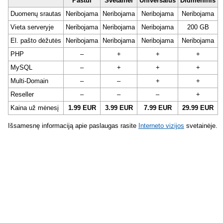
Paštui
Svetainei
Universalus
Didmeninis
Duomenų srautas
Neribojama
Neribojama
Neribojama
Neribojama
Vieta serveryje
Neribojama
Neribojama
Neribojama
200 GB
El. pašto dėžutės
Neribojama
Neribojama
Neribojama
Neribojama
PHP
–
+
+
+
MySQL
–
+
+
+
Multi-Domain
–
–
+
+
Reseller
–
–
–
+
Kaina už mėnesį
1.99 EUR
3.99 EUR
7.99 EUR
29.99 EUR
Išsamesnę informaciją apie paslaugas rasite
Interneto vizijos
svetainėje.