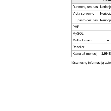
Pašt
Duomenų srautas
Neribo
Vieta serveryje
Neribo
El. pašto dėžutės
Neribo
PHP
–
MySQL
–
Multi-Domain
–
Reseller
–
Kaina už mėnesį
1.99 
Išsamesnę informaciją apie