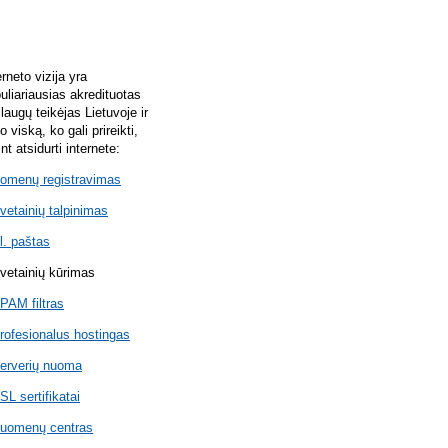
erneto vizija yra
uliariausias akredituotas
laugų teikėjas Lietuvoje ir
lo viską, ko gali prireikti,
int atsidurti internete:
omenų registravimas
vetainių talpinimas
l. paštas
vetainių kūrimas
PAM filtras
rofesionalus hostingas
erverių nuoma
SL sertifikatai
uomenų centras