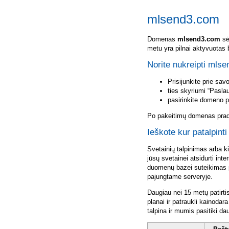
mlsend3.com
Domenas
mlsend3.com
sėk
metu yra pilnai aktyvuotas 
Norite nukreipti mls
Prisijunkite prie sa
ties skyriumi “Pasla
pasirinkite domeno 
Po pakeitimų domenas pradė
Ieškote kur patalpin
Svetainių talpinimas arba k
jūsų svetainei atsidurti inte
duomenų bazei suteikimas p
pajungtame serveryje.
Daugiau nei 15 metų patirti
planai ir patraukli kainoda
talpina ir mumis pasitiki da