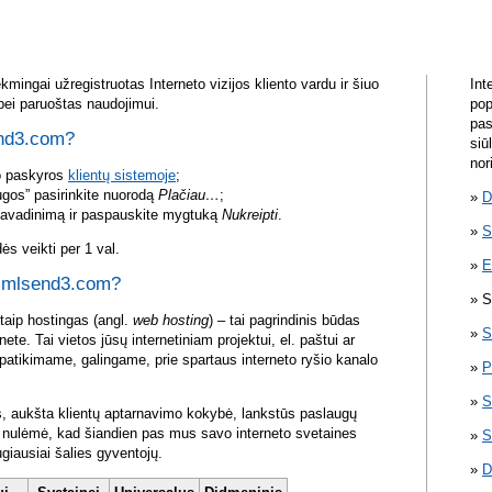
mingai užregistruotas Interneto vizijos kliento vardu ir šiuo
Int
bei paruoštas naudojimui.
pop
pas
end3.com?
siū
nor
vo paskyros
klientų sistemoje
;
ugos” pasirinkite nuorodą
Plačiau…
;
D
pavadinimą ir paspauskite mygtuką
Nukreipti
.
S
s veikti per 1 val.
E
ti mlsend3.com?
S
itaip hostingas (angl.
web hosting
) – tai pagrindinis būdas
S
rnete. Tai vietos jūsų internetiniam projektui, el. paštui ar
atikimame, galingame, prie spartaus interneto ryšio kanalo
P
S
s, aukšta klientų aptarnavimo kokybė, lankstūs paslaugų
ra nulėmė, kad šiandien pas mus savo interneto svetaines
S
ugiausiai šalies gyventojų.
D