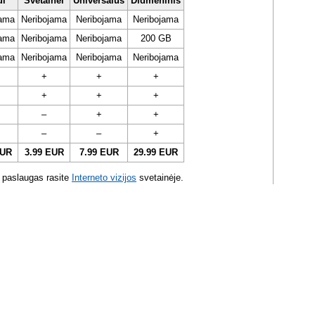
ui
Svetainei
Universalus
Didmeninis
jama
Neribojama
Neribojama
Neribojama
jama
Neribojama
Neribojama
200 GB
jama
Neribojama
Neribojama
Neribojama
+
+
+
+
+
+
–
+
+
–
–
+
EUR
3.99 EUR
7.99 EUR
29.99 EUR
 paslaugas rasite
Interneto vizijos
svetainėje.