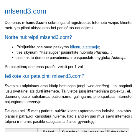
mlsend3.com
Domenas
mlsend3.com
sėkmingai užregistruotas Interneto vizijos kliento 
metu yra pilnai aktyvuotas bei paruoštas naudojimui.
Norite nukreipti mlsend3.com?
Prisijunkite prie savo paskyros
klientų sistemoje
;
ties skyriumi “Paslaugos” pasirinkite nuorodą
Plačiau…
;
pasirinkite domeno pavadinimą ir paspauskite mygtuką
Nukreipti
.
Po pakeitimų domenas pradės veikti per 1 val.
Ieškote kur patalpinti mlsend3.com?
Svetainių talpinimas arba kitaip hostingas (angl.
web hosting
) – tai pagrin
jūsų svetainei atsidurti internete. Tai vietos jūsų internetiniam projektui, el.
duomenų bazei suteikimas patikimame, galingame, prie spartaus interneto 
pajungtame serveryje.
Daugiau nei 15 metų patirtis, aukšta klientų aptarnavimo kokybė, lankstūs
planai ir patraukli kainodara nulėmė, kad šiandien pas mus savo interneto
talpina ir mumis pasitiki daugiausiai šalies gyventojų.