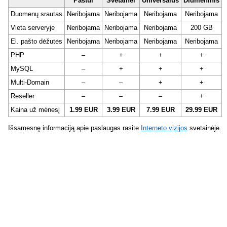
Paštui
Svetainei
Universalus
Didmeninis
Duomenų srautas
Neribojama
Neribojama
Neribojama
Neribojama
Vieta serveryje
Neribojama
Neribojama
Neribojama
200 GB
El. pašto dėžutės
Neribojama
Neribojama
Neribojama
Neribojama
PHP
–
+
+
+
MySQL
–
+
+
+
Multi-Domain
–
–
+
+
Reseller
–
–
–
+
Kaina už mėnesį
1.99 EUR
3.99 EUR
7.99 EUR
29.99 EUR
Išsamesnę informaciją apie paslaugas rasite
Interneto vizijos
svetainėje.